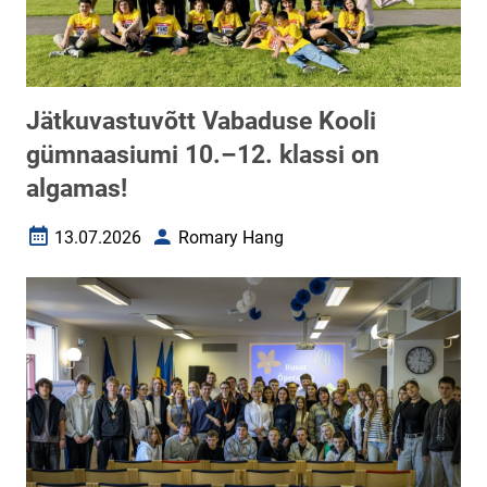
Jätkuvastuvõtt Vabaduse Kooli
gümnaasiumi 10.–12. klassi on
algamas!
13.07.2026
Romary Hang
Loomise kuupäev
Autor