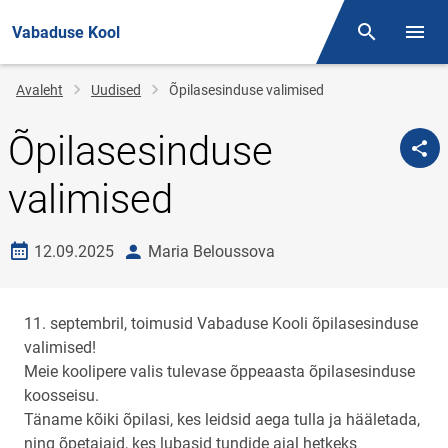
Vabaduse Kool
Otsing
Menüü
Jälglink
Avaleht
Uudised
Õpilasesinduse valimised
Õpilasesinduse
valimised
Loomise kuupäev
autor
12.09.2025
Maria Beloussova
11. septembril, toimusid Vabaduse Kooli õpilasesinduse
valimised!
Meie koolipere valis tulevase õppeaasta õpilasesinduse
koosseisu.
Täname kõiki õpilasi, kes leidsid aega tulla ja hääletada,
ning õpetajaid, kes lubasid tundide ajal hetkeks