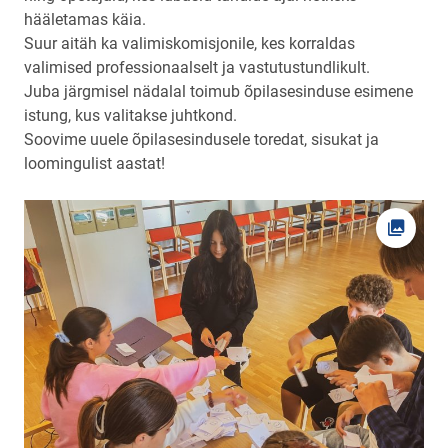
hääletamas käia.
Suur aitäh ka valimiskomisjonile, kes korraldas
valimised professionaalselt ja vastutustundlikult.
Juba järgmisel nädalal toimub õpilasesinduse esimene
istung, kus valitakse juhtkond.
Soovime uuele õpilasesindusele toredat, sisukat ja
loomingulist aastat!
Ava fot