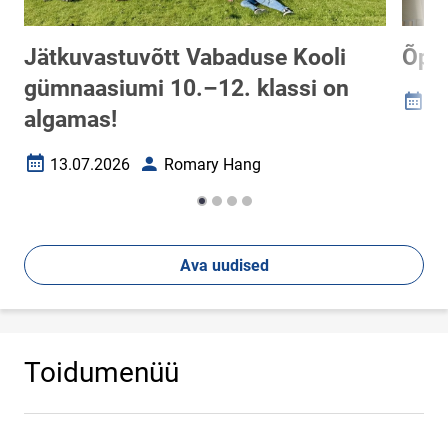
Jätkuvastuvõtt Vabaduse Kooli
Õpet
gümnaasiumi 10.–12. klassi on
17
Loomi
algamas!
13.07.2026
Romary Hang
Loomise kuupäev
Autor
Ava uudised
Toidumenüü