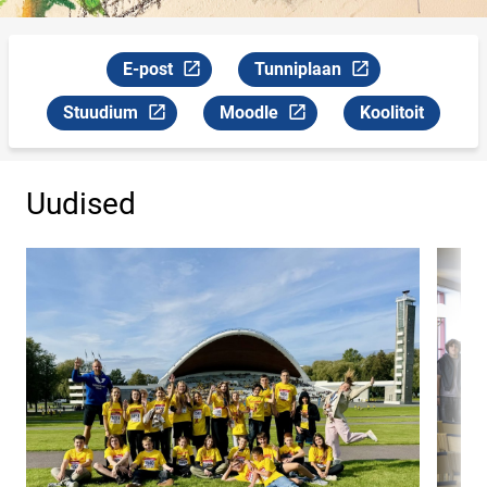
E-post
Tunniplaan
Link avaneb uuel leheküljel
Link avaneb uuel leheküljel
Stuudium
Moodle
Koolitoit
Link avaneb uuel leheküljel
Link avaneb uuel leheküljel
Uudised