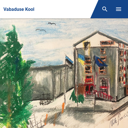
Front page
Vabaduse Kool
Otsing
Menüü