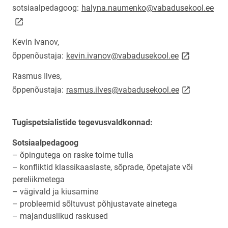
lin
sotsiaalpedagoog:
halyna.naumenko@vabadusekool.ee
Kevin Ivanov,
link opens o
õppenõustaja:
kevin.ivanov@vabadusekool.ee
Rasmus Ilves,
link opens o
õppenõustaja:
rasmus.ilves@vabadusekool.ee
Tugispetsialistide tegevusvaldkonnad:
Sotsiaalpedagoog
– õpingutega on raske toime tulla
– konfliktid klassikaaslaste, sõprade, õpetajate või
pereliikmetega
– vägivald ja kiusamine
– probleemid sõltuvust põhjustavate ainetega
– majanduslikud raskused