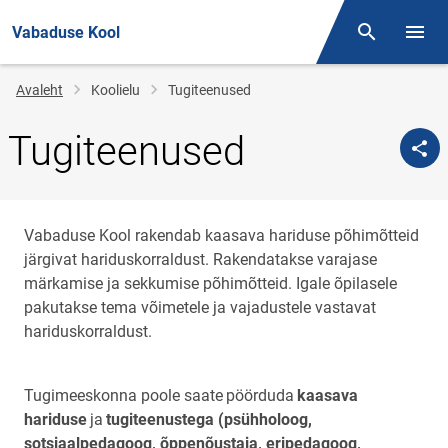
Vabaduse Kool
Otsing
Menüü
Jälglink
Avaleht
Koolielu
Tugiteenused
Tugiteenused
Vabaduse Kool rakendab kaasava hariduse põhimõtteid
järgivat hariduskorraldust. Rakendatakse varajase
märkamise ja sekkumise põhimõtteid. Igale õpilasele
pakutakse tema võimetele ja vajadustele vastavat
hariduskorraldust.
Tugimeeskonna poole saate
pöörduda
kaasava
hariduse
ja
tugiteenustega (psühholoog,
sotsiaalpedagoog, õppenõustaja, eripedagoog,