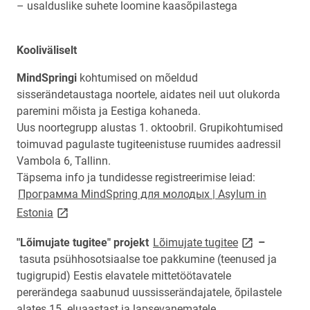
– usalduslike suhete loomine kaasõpilastega
Kooliväliselt
MindSpringi
kohtumised on mõeldud
sisserändetaustaga noortele, aidates neil uut olukorda
paremini mõista ja Eestiga kohaneda.
Uus noortegrupp alustas 1. oktoobril. Grupikohtumised
toimuvad pagulaste tugiteenistuse ruumides aadressil
Vambola 6, Tallinn.
Täpsema info ja tundidesse registreerimise leiad:
Программа MindSpring для молодых | Asylum in
link opens on new page
Estonia
link opens on
"Lõimujate tugitee" projekt
Lõimujate tugitee
–
tasuta
psühhosotsiaalse toe pakkumine (teenused ja
tugigrupid) Eestis elavatele mittetöötavatele
pererändega saabunud uussisserändajatele, õpilastele
alates 15. eluaastast ja lapsevanematele.