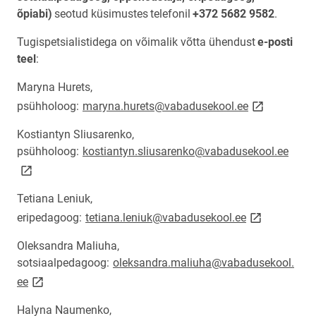
õpiabi)
seotud küsimustes
telefonil
+372 5682 9582
.
Tugispetsialistidega on võimalik võtta ühendust
e-posti
teel
:
Maryna Hurets,
link opens o
psühholoog:
maryna.hurets@vabadusekool.ee
Kostiantyn Sliusarenko,
link 
psühholoog:
kostiantyn.sliusarenko@vabadusekool.ee
Tetiana Leniuk,
link opens on
eripedagoog:
tetiana.leniuk@vabadusekool.ee
Oleksandra Maliuha,
sotsiaalpedagoog:
oleksandra.maliuha@vabadusekool.
link opens on new page
ee
Halyna Naumenko,