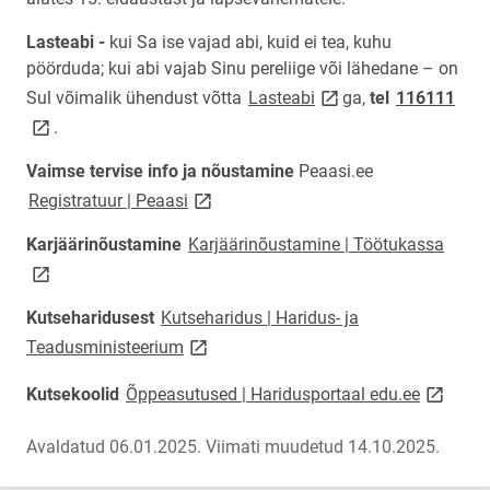
Lasteabi -
kui Sa ise vajad abi, kuid ei tea, kuhu
pöörduda; kui abi vajab Sinu pereliige või lähedane – on
link opens on new pag
link
Sul võimalik ühendust võtta
Lasteabi
ga,
tel
116111
.
Vaimse tervise info ja nõustamine
Peaasi.ee
link opens on new page
Registratuur | Peaasi
link 
Karjäärinõustamine
Karjäärinõustamine | Töötukassa
Kutseharidusest
Kutseharidus | Haridus- ja
link opens on new page
Teadusministeerium
link ope
Kutsekoolid
Õppeasutused | Haridusportaal edu.ee
Avaldatud 06.01.2025.
Viimati muudetud 14.10.2025.