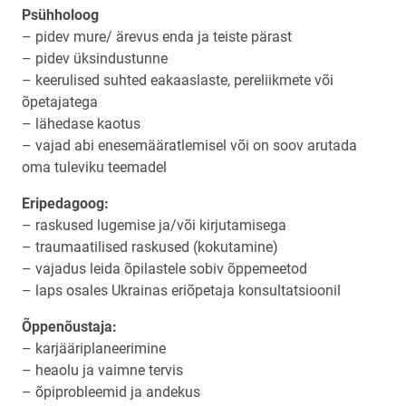
Psühholoog
– pidev mure/ ärevus enda ja teiste pärast
– pidev üksindustunne
– keerulised suhted eakaaslaste, pereliikmete või
õpetajatega
– lähedase kaotus
– vajad abi enesemääratlemisel või on soov arutada
oma tuleviku teemadel
Eripedagoog:
– raskused lugemise ja/või kirjutamisega
– traumaatilised raskused (kokutamine)
– vajadus leida õpilastele sobiv õppemeetod
– laps osales Ukrainas eriõpetaja konsultatsioonil
Õppenõustaja:
– karjääriplaneerimine
– heaolu ja vaimne tervis
– õpiprobleemid ja andekus