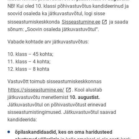
NB! Kui oled 10. klassi põhivastuvõtus kandideerinud ja
soovid osaleda ka jätkuvastuvõtul, logi sisse
link opens on ne
sisseastumiskeskkonda
Sisseastumine.ee
ja saada
sõnum: „Soovin osaleda jätkuvastuvõtul“.
Vabade kohtade arv jätkuvastuvõtus:
10. klass – 45 kohta;
11. klass – 4 kohta;
12. klass – 8 kohta
Vastuvõtt toimub sisseastumiskeskkonnas
link opens on new page
https://sisseastumine.ee/
. Kool alustab
jätkuvastuvõtu menetlemist
10. augustist.
Jätkuvastuvõtul on põhivastuvõtust erinevad
sisseastumistingimused. Jätkuvastuvõtul saavad
kandideerida:
õpilaskandidaadid, kes on oma haridusteed