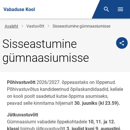
Vabaduse Kool
Otsing
Menüü
Jälglink
Avaleht
Vastuvõtt
Sisseastumine gümnaasiumisse
Sisseastumine
gümnaasiumisse
Põhivastuvõtt
2026/2027. õppeaastaks on lõppenud.
Põhivastuvõtus kandideerinud õpilaskandidaadid, kellele
on kooli poolt saadetud kutse õppima asumiseks,
peavad selle kinnitama hiljemalt
30. juuniks (kl 23.59).
Jätkuvastuvõtt
Gümnaasiumi vabadele õppekohtadele
10, 11. ja 12.
klassi
toimub jätkuvastuvõtt
3. juulist kuni 9. augustini.