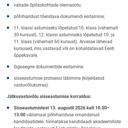
vabade õpilaskohtade olemasolu;
põhiharidust tõendava dokumendi esitamine;
11. klassi astumiseks lõpetatud 10. klass (vähemalt
30 kursust), 12. klassi astumiseks lõpetatud 10. ja
11. klass (vähemalt 60 kursust). Arvesse lähevad
kursused, mis vastavad või on kohaldatavad Eesti
õppekavale;
õigeaegne dokumentide esitamine;
sisseastumise protsessi läbimine (kirjeldatud
vastuvõtukorras).
Jätkuvastuvõtu sisseastumise korraldus:
Sisseastumistest 13. augustil 2026 kell 10.00–
13.00
välismaal põhihariduse omandanud
kandidaatidele: hinnatakse kandidaadi akadeemiliste