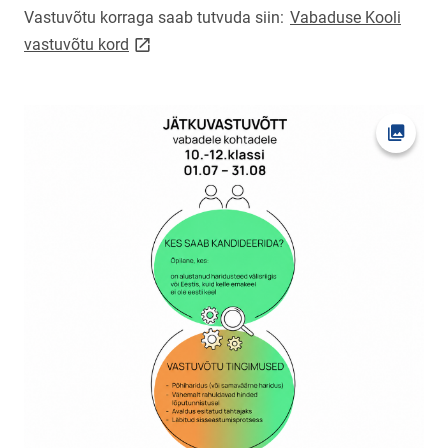
Vastuvõtu korraga saab tutvuda siin:
Vabaduse Kooli
link opens on new page
vastuvõtu kord
Ava fot