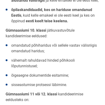
alustanud välisriigis
ja kelle emakeel ei ole eesti keel;
õpilaskandidaadid, kes on hariduse omandanud
Eestis
, kuid kelle emakeel ei ole eesti keel ja kes on
õppinud
eesti keelt teise keelena.
Gümnaasiumi 10. klassi
jätkuvastuvõtule
kandideerimise eeldused:
omandatud põhiharidus või sellele vastav välisriigis
omandatud haridus;
vähemalt rahuldavad hinded põhikooli
lõputunnistusel;
õigeaegne dokumentide esitamine;
sisseastumise protsessi läbimine.
Gümnaasiumi 11 või 12. klassi
kandideerimise
eeldusteks on: