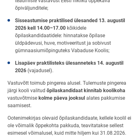
teadmiste vastavust Eesti riikliku õppekava
õpiväljunditele;
Sisseastumise praktilised ülesanded 13. augustil
2026 kell 14.00–17.00
kõikidele
õpilaskandidaatidele: hinnatakse õpilase
üldpädevusi, huve, motiveeritust ja sobivust
gümnaasiumiõpinguteks Vabaduse Koolis;
Lisapäev praktilisteks ülesanneteks 14. augustil
2026
(vajadusel).
Vastuvõtt toimub pingerea alusel. Tulemuste pingerea
järgi kooli valitud
õpilaskandidaat kinnitab
koolikoha
vastuvõtmise
kolme päeva jooksul
alates pakkumise
saamisest.
Ootenimekirjas olevaid õpilaskandidaate, kellele koolil ei
ole võimalik õppekohta pakkuda, teavitatakse sellest
esimesel võimalusel, kuid mitte hiljem kui 31.08.2026.