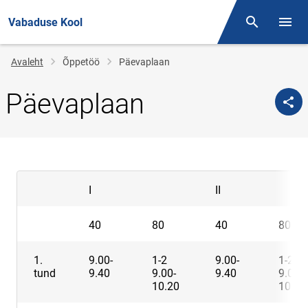
Vabaduse Kool
Otsing
Menüü
Jälglink
Avaleht
Õppetöö
Päevaplaan
Päevaplaan
I
II
40
80
40
80
1.
9.00-
1-2
9.00-
1-2
tund
9.40
9.00-
9.40
9.00-
10.20
10.20