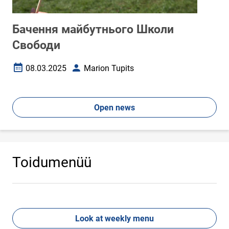
Бачення майбутнього Школи
Свободи
08.03.2025
Marion Tupits
Дата створення
Autor
Open news
Toidumenüü
Look at weekly menu