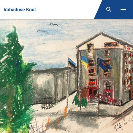
Front page
Vabaduse Kool
Otsing
Open/