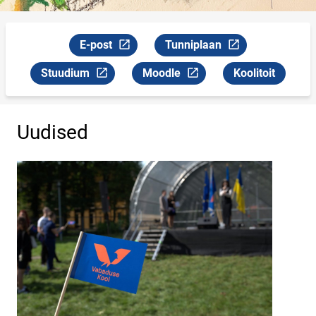
E-post
Tunniplaan
Link will open on a new page
Link will open on a new page
Stuudium
Moodle
Koolitoit
Link will open on a new page
Link will open on a new page
Uudised