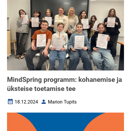
MindSpring programm: kohanemise ja
üksteise toetamise tee
18.12.2024
Marion Tupits
Loomise kuupäev
Autor