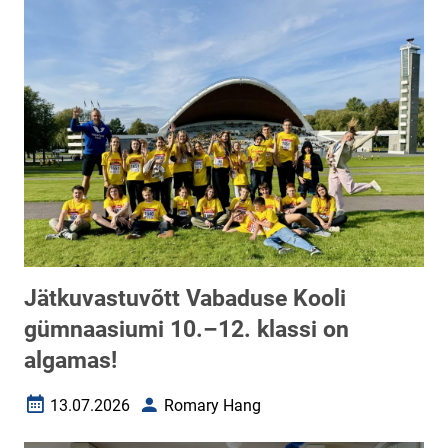
Jätkuvastuvõtt Vabaduse Kooli
gümnaasiumi 10.–12. klassi on
algamas!
13.07.2026
Romary Hang
Loomise kuupäev
Autor