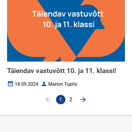
Täiendav vastuvõtt 10. ja 11. klassi!
18.09.2024
Marion Tupits
Loomise kuupäev
Autor
Lehekülgjaotus
1
2
Eelmine lehekülg
Järgmine lehekülg
Praegune
Veebileht
lehekülg