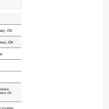
alik), IÕK
line), IÕK
ad
üüsika,
etus või
 (suuline)