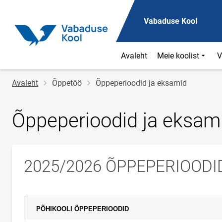
Vabaduse Kool
Avaleht
Meie koolist
V
Jälglink
Avaleht
Õppetöö
Õppeperioodid ja eksamid
Õppeperioodid ja eksam
2025/2026 ÕPPEPERIOODI
PÕHIKOOLI ÕPPEPERIOODID