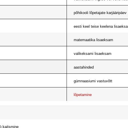
põhikooli lõpetajate karjääripäev
eesti keel teise keelena lisaeks
matemaatika lisaeksam
valikeksami lisaeksam
aastahinded
gümnaasiumi vastuvõtt
lõpetamine
ö kaitsmine