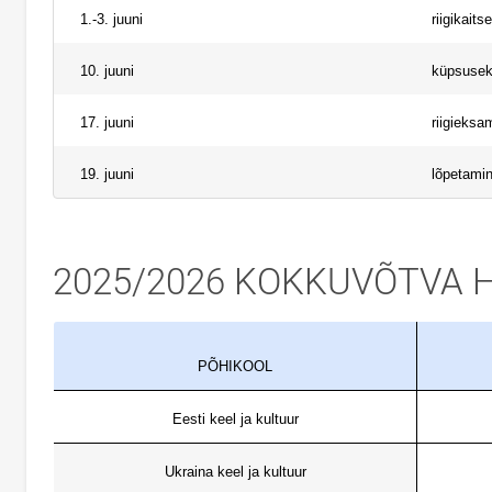
1.-3. juuni
riigikaits
10. juuni
küpsuse
17. juuni
riigieksa
19. juuni
lõpetami
2025/2026 KOKKUVÕTVA H
PÕHIKOOL
Eesti keel ja kultuur
Ukraina keel ja kultuur