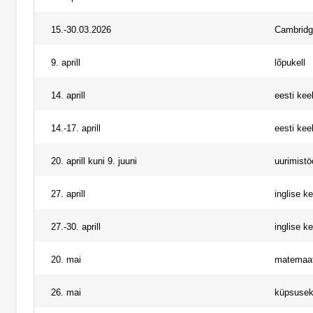
15.-30.03.2026
Cambridg
9. aprill
lõpukell
14. aprill
eesti keel
14.-17. aprill
eesti kee
20. aprill kuni 9. juuni
uurimistö
27. aprill
inglise k
27.-30. aprill
inglise k
20. mai
matemaati
26. mai
küpsuse