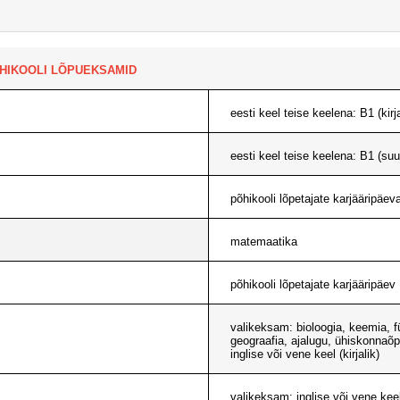
HIKOOLI LÕPUEKSAMID
eesti keel teise keelena: B1 (kirj
eesti keel teise keelena: B1 (suu
põhikooli lõpetajate karjääripäev
matemaatika
põhikooli lõpetajate karjääripäev
valikeksam: bioloogia, keemia, f
geograafia, ajalugu, ühiskonnaõp
inglise või vene keel (kirjalik)
valikeksam: inglise või vene keel