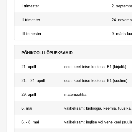
I trimester
2. septembe
II trimester
24. novembe
III trimester
9. märts kun
PÕHIKOOLI LÕPUEKSAMID
21. aprill
eesti keel teise keelena: B1 (kirjalik)
21. - 24. aprill
eesti keel teise keelena: B1 (suuline)
29. aprill
matemaatika
6. mai
valikeksam: bioloogia, keemia, füüsika, 
6. - 8. mai
valikeksam: inglise või vene keel (suuli