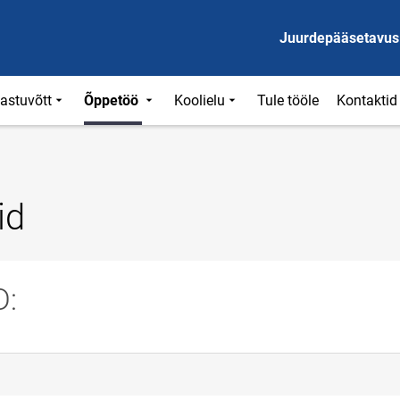
Juurdepääsetavus
astuvõtt
Õppetöö
Koolielu
Tule tööle
Kontaktid
id
D: