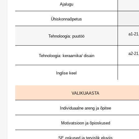
Ajalugu
Ühiskonnaõpetus
a1-21
Tehnoloogia: puutöö
a2-21
Tehnoloogia: keraamika/ disain
Inglise keel
VALIKUAASTA
Individuaalne areng ja õpitee
Motivatsioon ja õpioskused
SE oskused ja tervislik eluviis