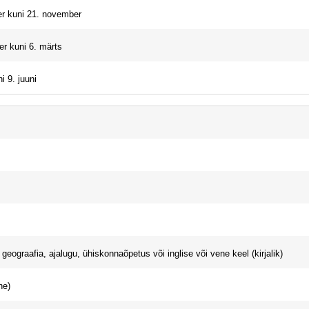
r kuni 21. november
r kuni 6. märts
i 9. juuni
geograafia, ajalugu, ühiskonnaõpetus või inglise või vene keel (kirjalik)
ne)