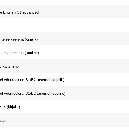
e English C1 advanced
 teise keelena (kirjalik)
l teise keelena (suuline)
ö kaitsmine
eel võõrkeelena B1/B2-tasemel (kirjalik)
eel võõrkeelena B1/B2-tasemel (suuline)
ka (kirjalik)
ksam