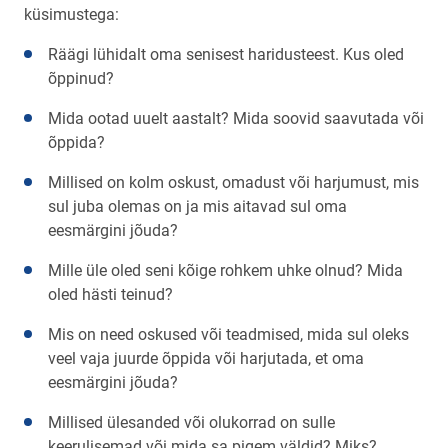
küsimustega:
Räägi lühidalt oma senisest haridusteest. Kus oled
õppinud?
Mida ootad uuelt aastalt? Mida soovid saavutada või
õppida?
Millised on kolm oskust, omadust või harjumust, mis
sul juba olemas on ja mis aitavad sul oma
eesmärgini jõuda?
Mille üle oled seni kõige rohkem uhke olnud? Mida
oled hästi teinud?
Mis on need oskused või teadmised, mida sul oleks
veel vaja juurde õppida või harjutada, et oma
eesmärgini jõuda?
Millised ülesanded või olukorrad on sulle
keerulisemad või mida sa pigem väldid? Miks?