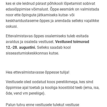
kes ei ole leidnud pärast põhikooli lõpetamist sobivat
edasiõppimise võimalust. Õppe eesmärk on valmistada
noor ette õpingute jätkamiseks kutse- või
keskharidustaseme õppes ja arendada selleks vajalikke
oskusi.
Ettevalmistavas õppes osalemiseks tuleb esitada
avaldus ja osaleda vestlusel.
Vestlused toimuvad
12.-28. augustini.
Selleks saadab kool
sisseastumiskeskkonnas kutse.
Hea ettevalmistavasse õppesse tulija!
Vestlusele oled oodatud koos pereliikmega, kes sind
õppimise ajal toetab ja kooliga koostööd teeb (ema, isa,
õde, vend vm pereliige).
Palun tutvu enne vestlusele tulekut vestluse