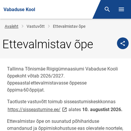
Vabaduse Kool
Otsing
Menüü
Jälglink
Avaleht
Vastuvõtt
Ettevalmistav õpe
Ettevalmistav õpe
Tallinna Tõnismäe Riigigümnaasiumi Vabaduse Kooli
õppekoht võtab 2026/2027.
õppeaastal ettevalmistavasse õppesse
õppima 60 õppijat.
Taotluste vastuvõtt toimub sisseastumiskeskkonnas
link opens on new page
https://sisseastumine.ee/
alates
10. augustist 2026.
Ettevalmistav õpe on suunatud põhihariduse
omandanud ja õppimiskohustuse eas olevatele noortele,