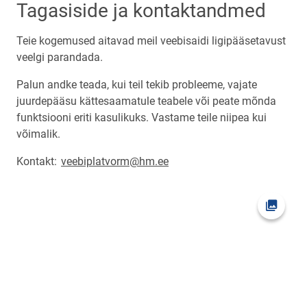
Tagasiside ja kontaktandmed
Teie kogemused aitavad meil veebisaidi ligipääsetavust
veelgi parandada.
Palun andke teada, kui teil tekib probleeme, vajate
juurdepääsu kättesaamatule teabele või peate mõnda
funktsiooni eriti kasulikuks. Vastame teile niipea kui
võimalik.
Kontakt:
veebiplatvorm@hm.ee
Ava fot