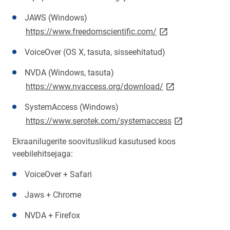
JAWS (Windows)
link opens on new p
https://www.freedomscientific.com/
VoiceOver (OS X, tasuta, sisseehitatud)
NVDA (Windows, tasuta)
link opens on new
https://www.nvaccess.org/download/
SystemAccess (Windows)
link opens on n
https://www.serotek.com/systemaccess
Ekraanilugerite soovituslikud kasutused koos
veebilehitsejaga:
VoiceOver + Safari
Jaws + Chrome
NVDA + Firefox