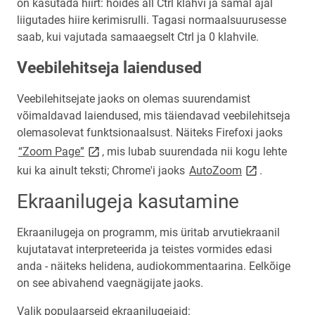
on kasutada hiirt: hoides all Ctrl klahvi ja samal ajal
liigutades hiire kerimisrulli. Tagasi normaalsuurusesse
saab, kui vajutada samaaegselt Ctrl ja 0 klahvile.
Veebilehitseja laiendused
Veebilehitsejate jaoks on olemas suurendamist
võimaldavad laiendused, mis täiendavad veebilehitseja
olemasolevat funktsionaalsust. Näiteks Firefoxi jaoks
link opens on new page
“Zoom Page”
, mis lubab suurendada nii kogu lehte
link opens on
kui ka ainult teksti; Chrome'i jaoks
AutoZoom
.
Ekraanilugeja kasutamine
Ekraanilugeja on programm, mis üritab arvutiekraanil
kujutatavat interpreteerida ja teistes vormides edasi
anda - näiteks helidena, audiokommentaarina. Eelkõige
on see abivahend vaegnägijate jaoks.
Valik populaarseid ekraanilugejaid: