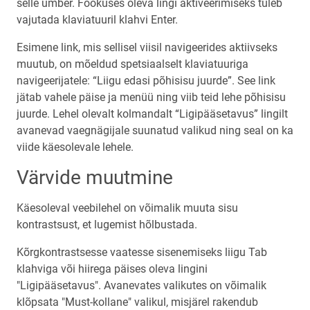
selle ümber. Fookuses oleva lingi aktiveerimiseks tuleb
vajutada klaviatuuril klahvi Enter.
Esimene link, mis sellisel viisil navigeerides aktiivseks
muutub, on mõeldud spetsiaalselt klaviatuuriga
navigeerijatele: “Liigu edasi põhisisu juurde”. See link
jätab vahele päise ja menüü ning viib teid lehe põhisisu
juurde. Lehel olevalt kolmandalt “Ligipääsetavus” lingilt
avanevad vaegnägijale suunatud valikud ning seal on ka
viide käesolevale lehele.
Värvide muutmine
Käesoleval veebilehel on võimalik muuta sisu
kontrastsust, et lugemist hõlbustada.
Kõrgkontrastsesse vaatesse sisenemiseks liigu Tab
klahviga või hiirega päises oleva lingini
"Ligipääsetavus". Avanevates valikutes on võimalik
klõpsata "Must-kollane" valikul, misjärel rakendub