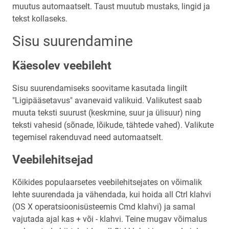
muutus automaatselt. Taust muutub mustaks, lingid ja
tekst kollaseks.
Sisu suurendamine
Käesolev veebileht
Sisu suurendamiseks soovitame kasutada lingilt
"Ligipääsetavus" avanevaid valikuid. Valikutest saab
muuta teksti suurust (keskmine, suur ja ülisuur) ning
teksti vahesid (sõnade, lõikude, tähtede vahed). Valikute
tegemisel rakenduvad need automaatselt.
Veebilehitsejad
Kõikides populaarsetes veebilehitsejates on võimalik
lehte suurendada ja vähendada, kui hoida all Ctrl klahvi
(OS X operatsioonisüsteemis Cmd klahvi) ja samal
vajutada ajal kas + või - klahvi. Teine mugav võimalus