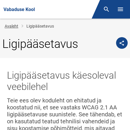
Vabaduse Kool
Otsing
Menüü
Jälglink
Avaleht
Ligipääsetavus
Ligipääsetavus
Ligipääsetavus käesoleval
veebilehel
Teie ees olev koduleht on ehitatud ja
koostatud nii, et see vastaks WCAG 2.1 AA
ligipääsetavuse suunistele. See tähendab, et
on kasutatud teatud tehnilisi vahendeid ja
sisu koostamise põhimõtteid, mis aitavad