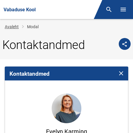
Vabaduse Kool
Otsing
Menüü
Jälglink
Avaleht
Modal
Kontaktandmed
Kontaktandmed
Sulge 
Evelyn Karming