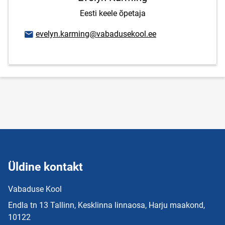
Eesti keele õpetaja
E-posti aadress
evelyn.karming@vabadusekool.ee
Üldine kontakt
Vabaduse Kool
Endla tn 13 Tallinn, Kesklinna linnaosa, Harju maakond,
10122