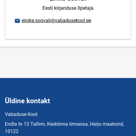
Eesti kirjanduse õpetaja
E-posti aadress
einike.soovali@vabadusekool.ee
Üldine kontakt
Vabaduse Kool
Endla tn 13 Tallinn, Kesklinna linnaosa, Harju maakond,
10122