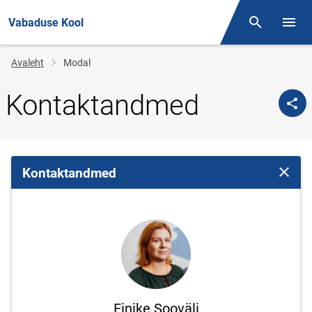
Vabaduse Kool
Otsing
Menüü
Jälglink
Avaleht
Modal
Kontaktandmed
Kontaktandmed
Sulge 
Einike Sooväli