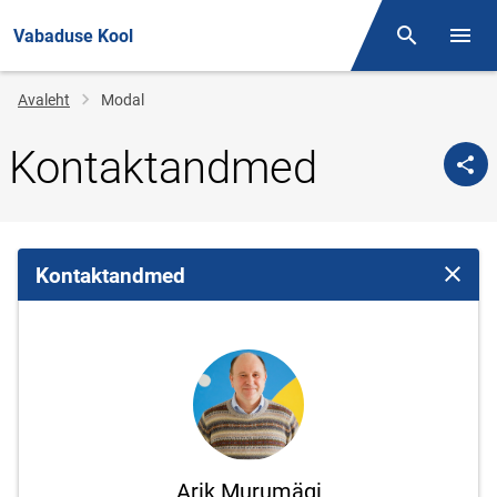
Vabaduse Kool
Otsing
Menüü
Jälglink
Avaleht
Modal
Kontaktandmed
Kontaktandmed
Sulge 
Arik Murumägi