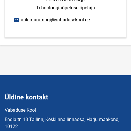
Tehnoloogiaõpetuse õpetaja
E-posti aadress
arik.murumagi@vabadusekool.ee
Üldine kontakt
Vabaduse Kool
Endla tn 13 Tallinn, Kesklinna linnaosa, Harju maakond,
10122