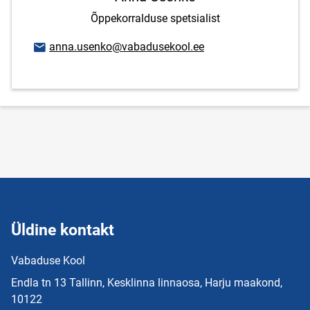
Õppekorralduse spetsialist
E-posti aadress
anna.usenko@vabadusekool.ee
Üldine kontakt
Vabaduse Kool
Endla tn 13 Tallinn, Kesklinna linnaosa, Harju maakond,
10122