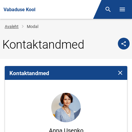
Vabaduse Kool
Otsing
Menüü
Jälglink
Avaleht
Modal
Kontaktandmed
Kontaktandmed
Sulge 
Anna Usenko