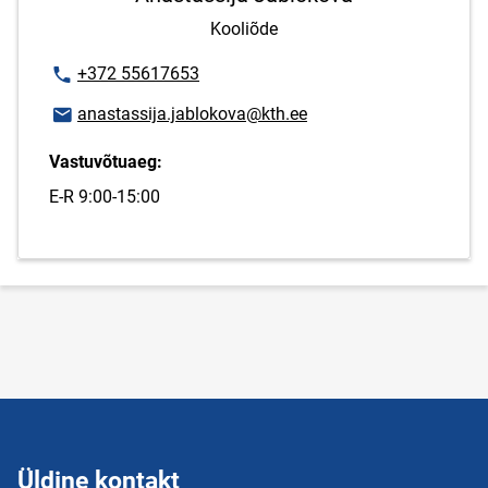
Kooliõde
Telefoninumber
+372 55617653
E-posti aadress
anastassija.jablokova@kth.ee
Vastuvõtuaeg:
E-R 9:00-15:00
Üldine kontakt