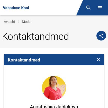
Vabaduse Kool
Otsing
Menüü
Jälglink
Avaleht
Modal
Kontaktandmed
Kontaktandmed
Sulge 
Anastassija Jablokova