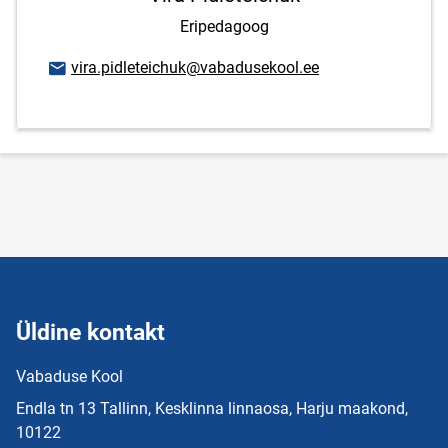
Eripedagoog
E-posti aadress
vira.pidleteichuk@vabadusekool.ee
Üldine kontakt
Vabaduse Kool
Endla tn 13 Tallinn, Kesklinna linnaosa, Harju maakond,
10122