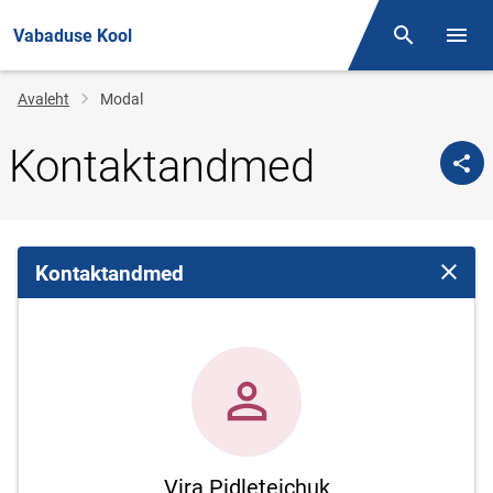
Vabaduse Kool
Otsing
Menüü
Jälglink
Avaleht
Modal
Kontaktandmed
Kontaktandmed
Sulge 
Vira Pidleteichuk