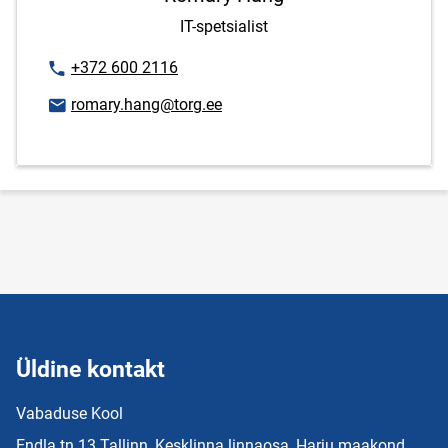
IT-spetsialist
Telefoninumber
+372 600 2116
E-posti aadress
romary.hang@torg.ee
Üldine kontakt
Vabaduse Kool
Endla tn 13 Tallinn, Kesklinna linnaosa, Harju maakond,