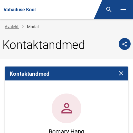
Vabaduse Kool
Otsing
Menüü
Jälglink
Avaleht
Modal
Kontaktandmed
Kontaktandmed
Sulge 
Romary Hang