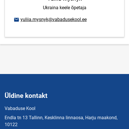
Ukraina keele õpetaja
E-posti aadress
yuliia.mysnyk@vabadusekool.ee
Üldine kontakt
Vabaduse Kool
Endla tn 13 Tallinn, Kesklinna linnaosa, Harju maakond,
10122