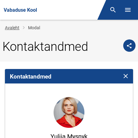
Vabaduse Kool
Otsing
Menüü
Jälglink
Avaleht
Modal
Kontaktandmed
Kontaktandmed
Sulge 
Yuliia Mysnyk