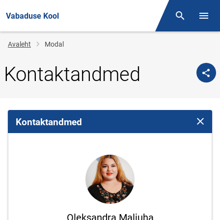
Vabaduse Kool
Otsing
Menüü
Jälglink
Avaleht
Modal
Kontaktandmed
Kontaktandmed
Sulge 
Oleksandra Maliuha