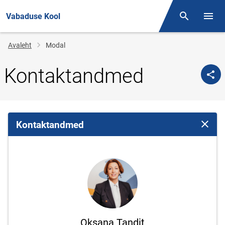
Vabaduse Kool
Otsing
Menüü
Jälglink
Avaleht
Modal
Kontaktandmed
Kontaktandmed
Sulge 
Oksana Tandit