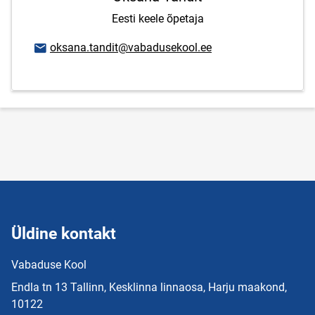
Eesti keele õpetaja
E-posti aadress
oksana.tandit@vabadusekool.ee
Üldine kontakt
Vabaduse Kool
Endla tn 13 Tallinn, Kesklinna linnaosa, Harju maakond,
10122