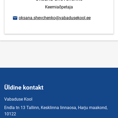
Keemiaõpetaja
E-posti aadress
oksana.shevchenko@vabadusekool.ee
Üldine kontakt
Vabaduse Kool
Endla tn 13 Tallinn, Kesklinna linnaosa, Harju maakond,
10122