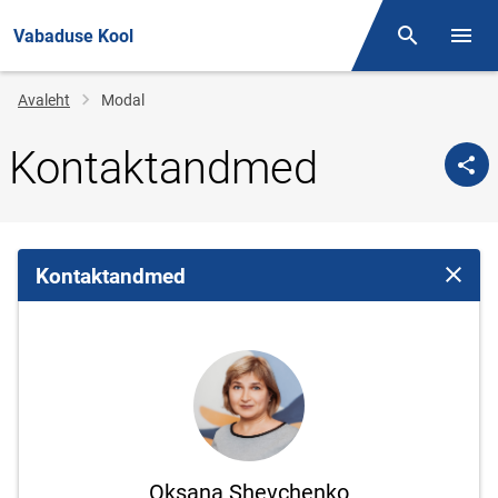
Vabaduse Kool
Otsing
Menüü
Jälglink
Avaleht
Modal
Kontaktandmed
Kontaktandmed
Sulge 
Oksana Shevchenko