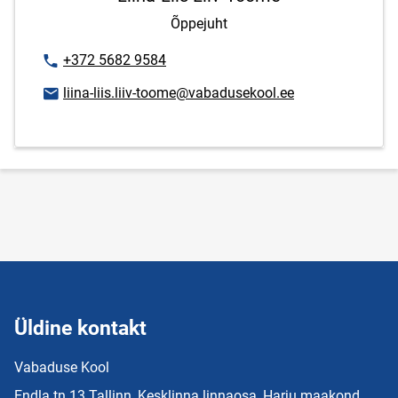
Õppejuht
Telefoninumber
+372 5682 9584
E-posti aadress
liina-liis.liiv-toome@vabadusekool.ee
Üldine kontakt
Vabaduse Kool
Endla tn 13 Tallinn, Kesklinna linnaosa, Harju maakond,