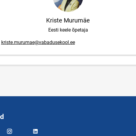
Kriste Murumäe
Eesti keele õpetaja
posti aadress
kriste.murumae@vabadusekool.ee
id