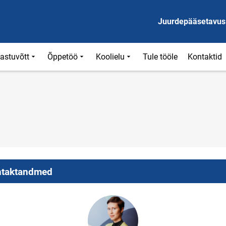
Juurdepääsetavus
astuvõtt
Õppetöö
Koolielu
Tule tööle
Kontaktid
taktandmed