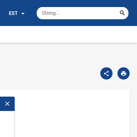
EST
Sulge modaalaken