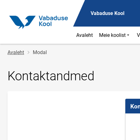
Vabaduse Kool
Avaleht
Meie koolist
V
Jälglink
Avaleht
Modal
Kontaktandmed
Kon