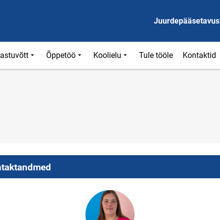
Juurdepääsetavus
astuvõtt
Õppetöö
Koolielu
Tule tööle
Kontaktid
taktandmed