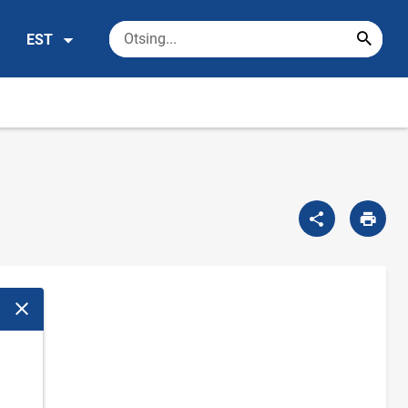
EST
Sulge modaalaken