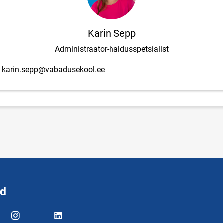
Karin Sepp
Administraator-haldusspetsialist
posti aadress
karin.sepp@vabadusekool.ee
id