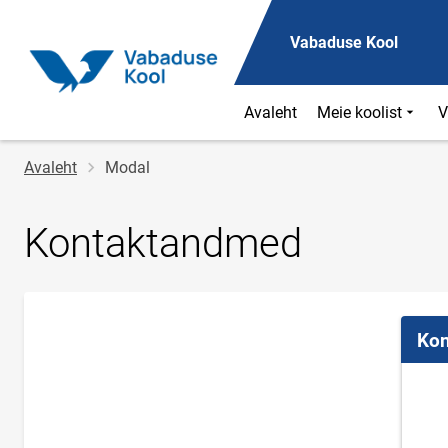
Vabaduse Kool
Avaleht
Meie koolist
V
Jälglink
Avaleht
Modal
Kontaktandmed
Kon