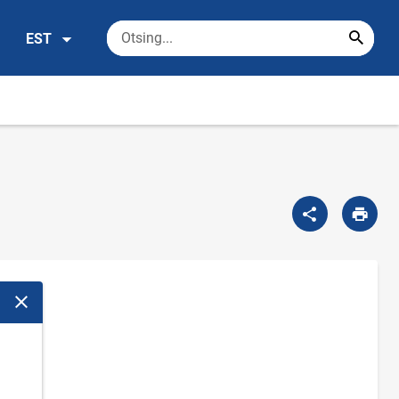
EST
Sulge modaalaken