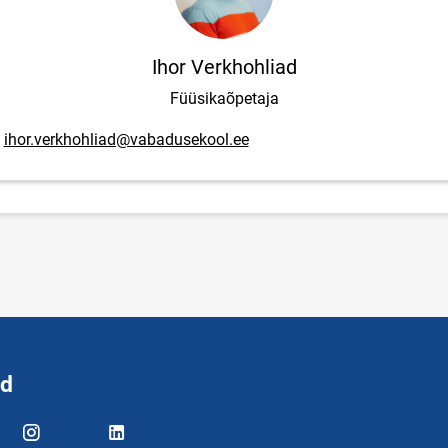
Ihor Verkhohliad
Füüsikaõpetaja
posti aadress
ihor.verkhohliad@vabadusekool.ee
id