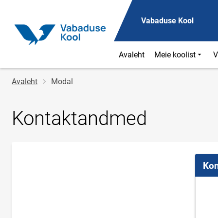
Vabaduse Kool
Avaleht
Meie koolist
V
Jälglink
Avaleht
Modal
Kontaktandmed
Kon