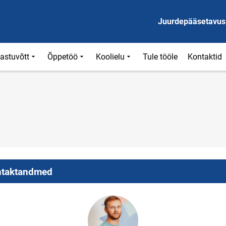
Juurdepääsetavus
astuvõtt
Õppetöö
Koolielu
Tule tööle
Kontaktid
taktandmed