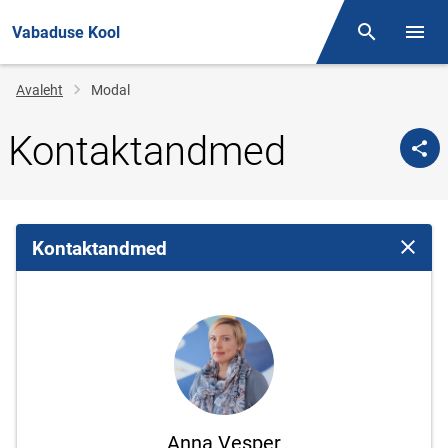
Vabaduse Kool
Otsing
Menüü
Jälglink
Avaleht
Modal
Kontaktandmed
Kontaktandmed
Sulge 
Anna Vesper