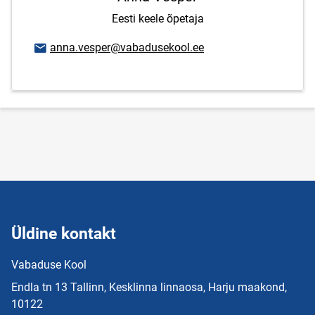
Eesti keele õpetaja
E-posti aadress
anna.vesper@vabadusekool.ee
Üldine kontakt
Vabaduse Kool
Endla tn 13 Tallinn, Kesklinna linnaosa, Harju maakond,
10122