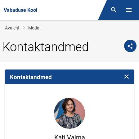
Vabaduse Kool
Otsing
Menüü
Jälglink
Avaleht
Modal
Kontaktandmed
Kontaktandmed
Sulge 
Kati Valma