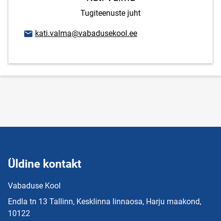
Tugiteenuste juht
E-posti aadress
kati.valma@vabadusekool.ee
Üldine kontakt
Vabaduse Kool
Endla tn 13 Tallinn, Kesklinna linnaosa, Harju maakond,
10122