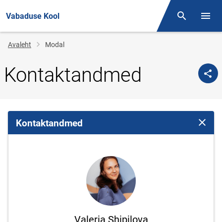
Vabaduse Kool
Otsing
Menüü
Jälglink
Avaleht
Modal
Kontaktandmed
Kontaktandmed
Sulge 
Valeria Shipilova