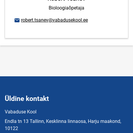
Bioloogiaõpetaja
E-posti aadress
robert.tsanev@vabadusekool.ee
Üldine kontakt
Vabaduse Kool
Endla tn 13 Tallinn, Kesklinna linnaosa, Harju maakond,
10122