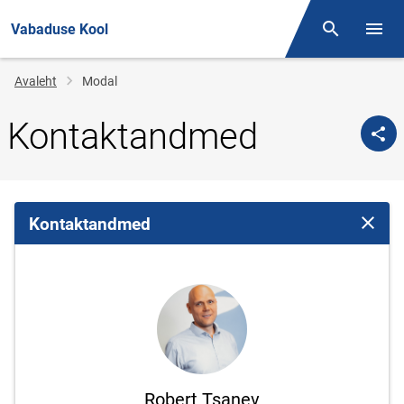
Vabaduse Kool
Otsing
Menüü
Jälglink
Avaleht
Modal
Kontaktandmed
Kontaktandmed
Sulge 
Robert Tsanev