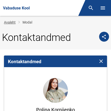
Vabaduse Kool
Otsing
Menüü
Jälglink
Avaleht
Modal
Kontaktandmed
Kontaktandmed
Sulge 
Polina Korniienko