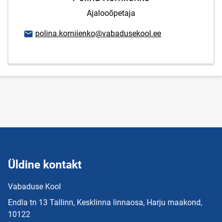
Ajalooõpetaja
E-posti aadress
polina.korniienko@vabadusekool.ee
Üldine kontakt
Vabaduse Kool
Endla tn 13 Tallinn, Kesklinna linnaosa, Harju maakond,
10122