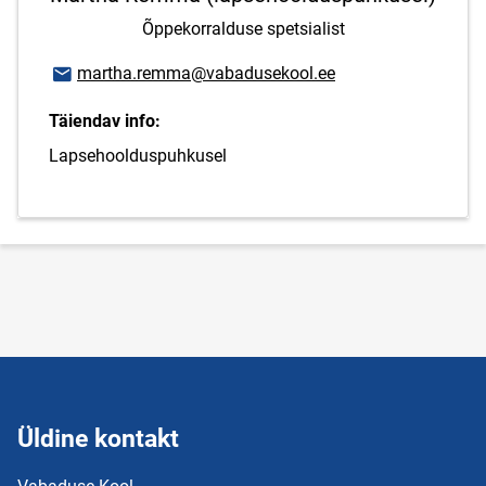
Õppekorralduse spetsialist
E-posti aadress
martha.remma@vabadusekool.ee
Täiendav info:
Lapsehoolduspuhkusel
Üldine kontakt