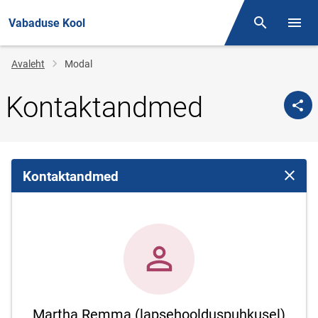
Vabaduse Kool
Otsing
Menüü
Jälglink
Avaleht
Modal
Kontaktandmed
Kontaktandmed
Sulge 
Martha Remma (lapsehoolduspuhkusel)