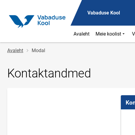
Vabaduse Kool
Avaleht
Meie koolist
V
Jälglink
Avaleht
Modal
Kontaktandmed
Kon