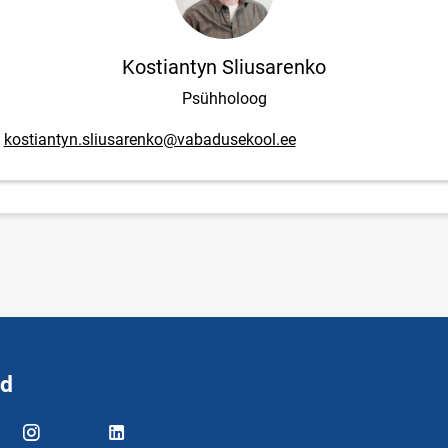
Kostiantyn Sliusarenko
Psühholoog
posti aadress
kostiantyn.sliusarenko@vabadusekool.ee
id