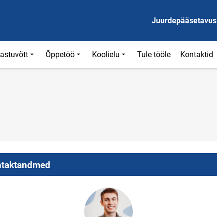
Juurdepääsetavus
astuvõtt
Õppetöö
Koolielu
Tule tööle
Kontaktid
taktandmed