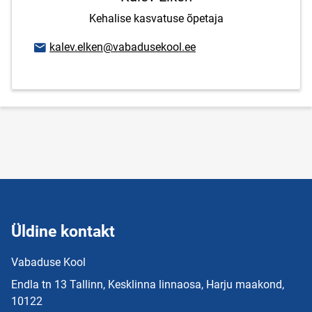
Kehalise kasvatuse õpetaja
E-posti aadress
kalev.elken@vabadusekool.ee
Üldine kontakt
Vabaduse Kool
Endla tn 13 Tallinn, Kesklinna linnaosa, Harju maakond,
10122