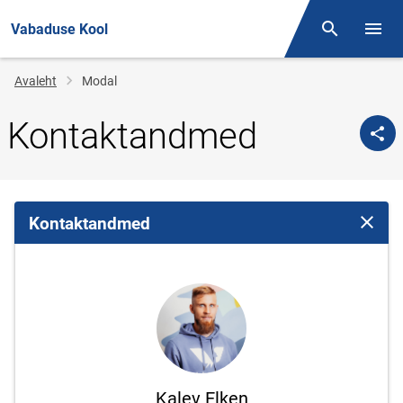
Vabaduse Kool
Otsing
Menüü
Jälglink
Avaleht
Modal
Kontaktandmed
Kontaktandmed
Sulge 
Kalev Elken