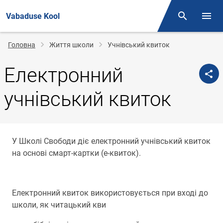
Vabaduse Kool
Otsing
Open/
Рядок
Головна
Життя школи
Учнівський квиток
навіґації
Електронний
учнівський квиток
У Школі Свободи діє електронний учнівський квиток
на основі смарт-картки (е-квиток).
Електронний квиток використовується при вході до
школи, як читацький кви