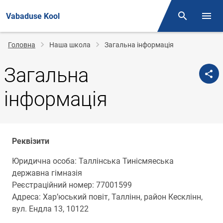
Vabaduse Kool
Otsing
Open/
Рядок
Головна
Наша школа
Загальна інформація
навіґації
Загальна
інформація
Реквізити
Юридична особа: Таллінська Тинісмяеська
державна гімназія
Реєстраційний номер: 77001599
Адреса: Хар’юський повіт, Таллінн, район Кесклінн,
вул. Ендла 13, 10122